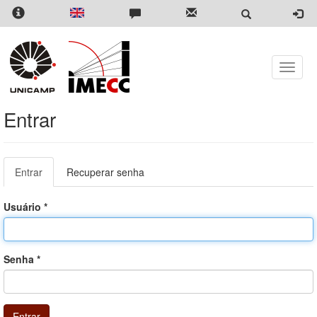
Pular
para
o
conteúdo
principal
Toggle
naviga
Entrar
Abas
Entrar
(aba
Recuperar senha
primárias
ativa)
Usuário
*
Senha
*
Entrar