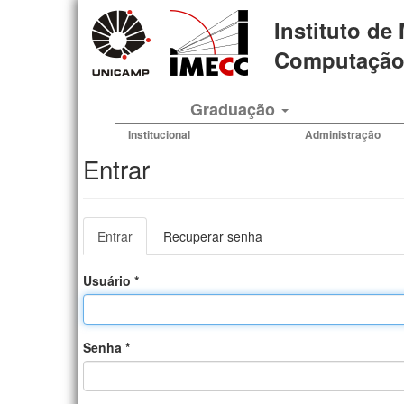
Pular
Instituto de
para
o
Computação 
conteúdo
principal
Graduação
Institucional
Administração
Entrar
Abas
Entrar
(aba
Recuperar senha
primárias
ativa)
Usuário
*
Senha
*