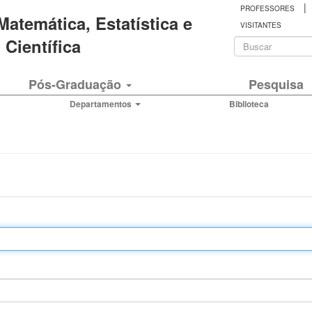
|
PROFESSORES
 Matemática, Estatística e
VISITANTES
Formulá
Científica
de
Buscar
Pós-Graduação
Pesquisa
busca
Departamentos
Biblioteca