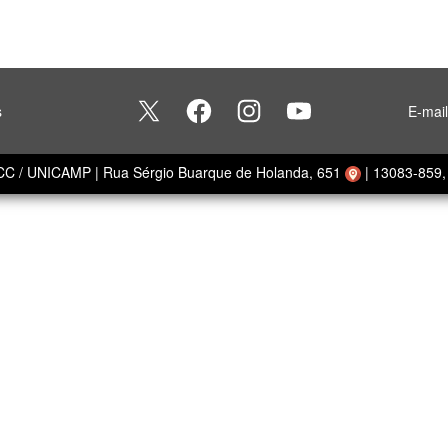
s
E-mai
ECC / UNICAMP
|
Rua Sérgio Buarque de Holanda, 651
|
13083-859, 