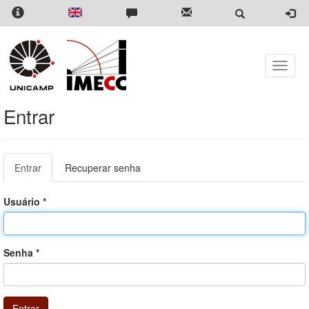
Pular
para
o
conteúdo
principal
Toggle
naviga
Entrar
Abas
Entrar
(aba
Recuperar senha
primárias
ativa)
Usuário
*
Senha
*
Entrar