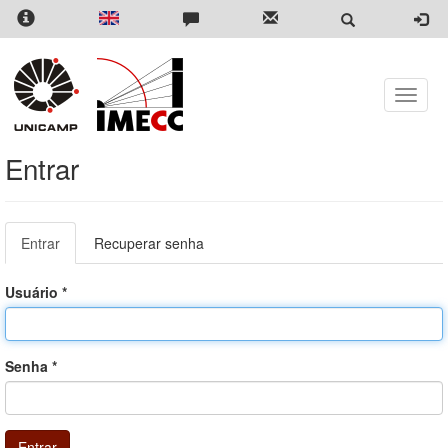
Pular
para
o
conteúdo
principal
Toggle
naviga
Entrar
Abas
Entrar
(aba
Recuperar senha
primárias
ativa)
Usuário
*
Senha
*
Entrar