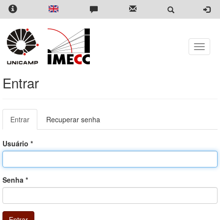
Pular
para
o
conteúdo
principal
Toggle
naviga
Entrar
Abas
Entrar
(aba
Recuperar senha
primárias
ativa)
Usuário
*
Senha
*
Entrar