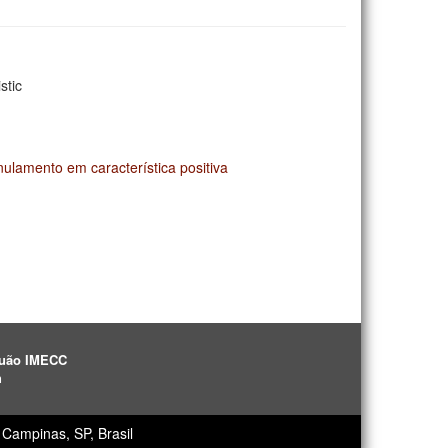
stic
lamento em característica positiva
aguão IMECC
h
Campinas, SP, Brasil