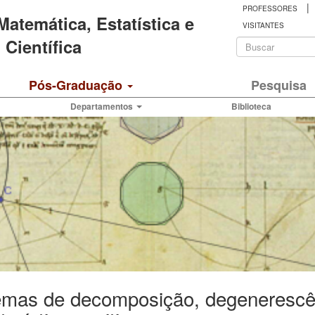
|
PROFESSORES
 Matemática, Estatística e
VISITANTES
Formulá
Científica
de
Buscar
Pós-Graduação
Pesquisa
busca
Departamentos
Biblioteca
emas de decomposição, degenerescê