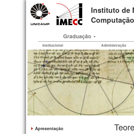
Pular
Instituto de
para
o
Computação 
conteúdo
principal
Graduação
Institucional
Administração
Teor
Apresentação