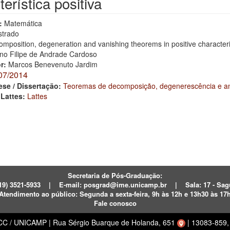
terística positiva
:
Matemática
trado
mposition, degeneration and vanishing theorems in positive characteri
no Filipe de Andrade Cardoso
or:
Marcos Benevenuto Jardim
07/2014
ese / Dissertação:
Teoremas de decomposição, degenerescência e anu
 Lattes:
Lattes
Secretaria de Pós-Graduação:
19) 3521-5933
|
E-mail:
posgrad@ime.unicamp.br
|
Sala: 17 - S
Atendimento ao público:
Segunda a sexta-feira, 9h às 12h e 13h30 às 17
Fale conosco
ECC / UNICAMP
|
Rua Sérgio Buarque de Holanda, 651
|
13083-859, 