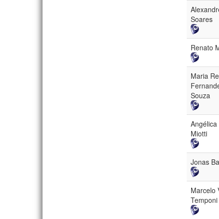
Alexandr
Soares
Renato M
Maria Re
Fernande
Souza
Angélica
Miotti
Jonas Bar
Marcelo V
Temponi 