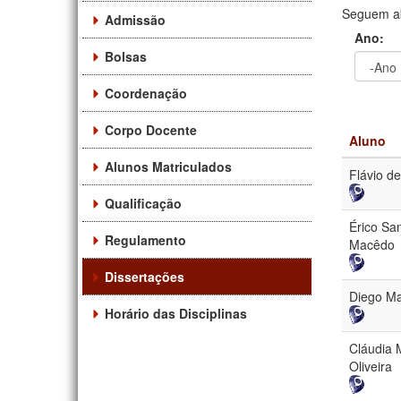
Seguem ab
Admissão
Ano:
Bolsas
Ano
Ano:
Coordenação
Corpo Docente
Aluno
Alunos Matriculados
Flávio de
Qualificação
Érico Sa
Regulamento
Macêdo
Dissertações
Diego Ma
Horário das Disciplinas
Cláudia 
Oliveira