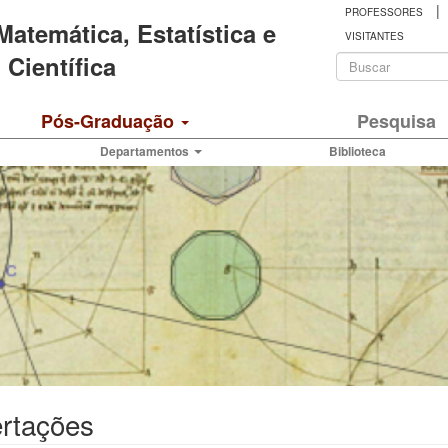
|
PROFESSORES
 Matemática, Estatística e
VISITANTES
Formulá
Científica
de
Buscar
Pós-Graduação
Pesquisa
busca
Departamentos
Biblioteca
ertações