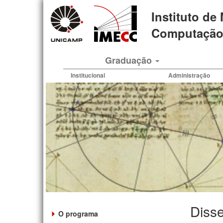
Pular
Instituto de
para
o
Computação 
conteúdo
principal
Graduação
Institucional
Administração
Diss
O programa