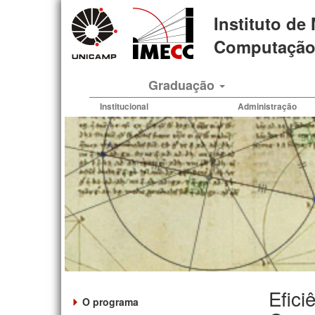
Pular
Instituto de
para
o
Computação 
conteúdo
principal
Graduação
Institucional
Administração
Efici
O programa