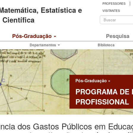
|
PROFESSORES
 Matemática, Estatística e
VISITANTES
Formulá
Científica
de
Buscar
Pós-Graduação
Pesquisa
busca
Departamentos
Biblioteca
Pós-Graduação
»
PROGRAMA DE
PROFISSIONAL
ência dos Gastos Públicos em Educa