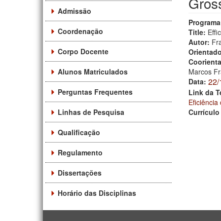
Gross
Admissão
Programa
Coordenação
Title:
Effi
Autor:
Fr
Corpo Docente
Orientad
Coorient
Alunos Matriculados
Marcos Fr
22/
Data:
Perguntas Frequentes
Link da T
Eficiênci
Linhas de Pesquisa
Currículo
Qualificação
Regulamento
Dissertações
Horário das Disciplinas