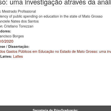
o: uma investigação através da anál
:
Mestrado Profissional
ciency of public spending on education in the state of Mato Grosso
anciele Nates dos Santos
or:
Cristiano Torezzan
adores:
ancisco Borges
10/2020
ese / Dissertação:
a dos Gastos Públicos em Educação no Estado de Mato Grosso: uma inve
 Lattes:
Lattes
Secretaria de Pós-Graduação: