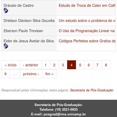
Dráusio de Castro
Estudo de Troca de Calor em Calha
Drielson Dávison Silva Gouvêa
Um estudo sobre o problema do vet
Eberson Paulo Trevisan
O Uso da Programação Linear na 
Eider de Jesus Avelar da Silva
Códigos Perfeitos sobre Grafos de 
« início
‹ anterior
1
2
3
4
5
6
7
8
9
…
próximo ›
fim »
Responsável pelas informações nesta página:
Secretaria de Pós-Graduação
Secretaria de Pós-Graduação:
Telefone:
(19) 3521-5933
E-mail:
posgrad@ime.unicamp.br