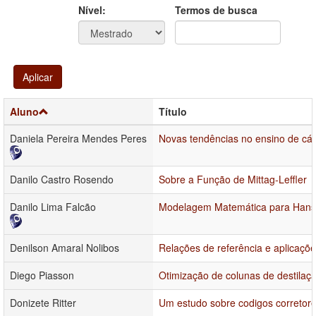
Ano
Ano:
Nível:
Termos de busca
Aplicar
Aluno
Título
Daniela Pereira Mendes Peres
Novas tendências no ensino de cál
Danilo Castro Rosendo
Sobre a Função de Mittag-Leffler
Danilo Lima Falcão
Modelagem Matemática para Han
Denilson Amaral Nolibos
Relações de referência e aplicaçõ
Diego Piasson
Otimização de colunas de destilaç
Donizete Ritter
Um estudo sobre codigos corretore