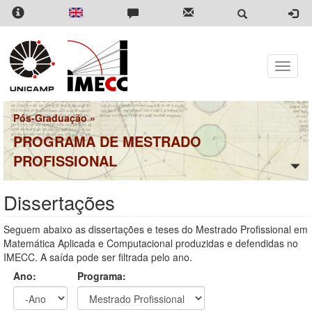
Pular
para
o
conteúdo
principal
Toggle
naviga
Pós-Graduação
»
PROGRAMA DE MESTRADO
PROFISSIONAL
Dissertações
Seguem abaixo as dissertações e teses do Mestrado Profissional em
Matemática Aplicada e Computacional produzidas e defendidas no
IMECC. A saída pode ser filtrada pelo ano.
Ano:
Programa: