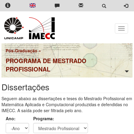
Pular
para
o
conteúdo
principal
Toggle
naviga
Pós-Graduação
»
PROGRAMA DE MESTRADO
PROFISSIONAL
Dissertações
Seguem abaixo as dissertações e teses do Mestrado Profissional em
Matemática Aplicada e Computacional produzidas e defendidas no
IMECC. A saída pode ser filtrada pelo ano.
Ano:
Programa: