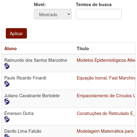
Ano
Ano:
Nível:
Termos de busca
Aplicar
Aluno
Título
Raimundo dos Santos Marcolino
Modelos Epidemiológicos Alte
Paulo Ricardo Finardi
Equação Iconal, Fast Marchin
Juliano Cavalcante Bortolete
Empacotamento de Círculos U
Émerson Dutra
Construções do Reticulado E_8
Danilo Lima Falcão
Modelagem Matemática para 