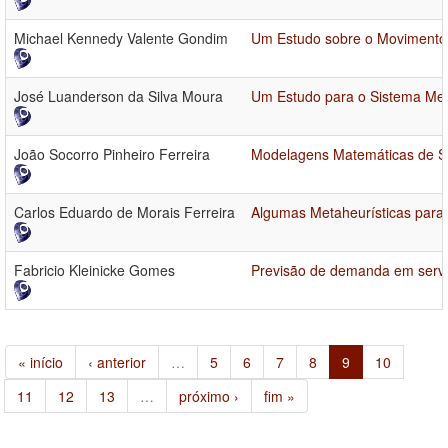
Michael Kennedy Valente Gondim
Um Estudo sobre o Movimento
José Luanderson da Silva Moura
Um Estudo para o Sistema Mec
João Socorro Pinheiro Ferreira
Modelagens Matemáticas de Si
Carlos Eduardo de Morais Ferreira
Algumas Metaheurísticas para
Fabricio Kleinicke Gomes
Previsão de demanda em serviç
« início
‹ anterior
…
5
6
7
8
9
10
11
12
13
…
próximo ›
fim »