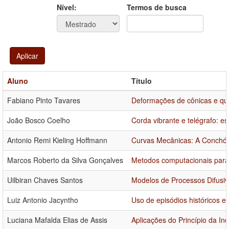
Ano
Ano:
Nível:
Termos de busca
Aplicar
Aluno
Título
Fabiano Pinto Tavares
Deformações de cônicas e quá
João Bosco Coelho
Corda vibrante e telégrafo: e
Antonio Remi Kieling Hoffmann
Curvas Mecânicas: A Conchó
Marcos Roberto da Silva Gonçalves
Metodos computacionais para 
Uilbiran Chaves Santos
Modelos de Processos Difusi
Luiz Antonio Jacyntho
Uso de episódios históricos e
Luciana Mafalda Elias de Assis
Aplicações do Princípio da In