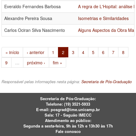
Everaldo Fernandes Barbosa
A regra de L'Hopital: análise 
Alexandre Pereira Sousa
Isometrias e Similaridades
Carlos Ociran Silva Nascimento
Alguns Aspectos da Obra Ma
« início
‹ anterior
1
2
3
4
5
6
7
8
9
…
próximo ›
fim »
Responsável pelas informações nesta página:
Secretaria de Pós-Graduação
Secretaria de Pós-Graduação:
Telefone:
(19) 3521-5933
E-mail:
posgrad@ime.unicamp.br
Sala: 17 - Saguão IMECC
Atendimento ao público:
Segunda a sexta-feira, 9h às 12h e 13h30 às 17h
Fale conosco