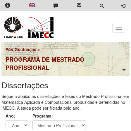
Pular
para
o
conteúdo
principal
Toggle
naviga
Pós-Graduação
»
PROGRAMA DE MESTRADO
PROFISSIONAL
Dissertações
Seguem abaixo as dissertações e teses do Mestrado Profissional em
Matemática Aplicada e Computacional produzidas e defendidas no
IMECC. A saída pode ser filtrada pelo ano.
Ano:
Programa: