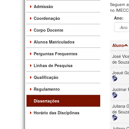
Seguem ab
Admissão
no IMECC. 
Ano:
Coordenação
Corpo Docente
Ano
Ano:
Alunos Matriculados
Aluno
Perguntas Frequentes
José Vic
de Souz
Linhas de Pesquisa
Josué Go
Qualificação
Regulamento
Jucimar 
Dissertações
Juliana 
de Souz
Horário das Disciplinas
Juliano 