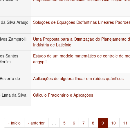
 da Silva Araujo
Soluções de Equações Diofantinas Lineares Padrõe
lves Zampirolli
Uma Proposta para a Otimização do Planejamento 
Indústria de Laticínio
dos Santos
Estudo de um modelo matemático de controle de m
Merlim
aegypti
Bezerra de
Aplicações de álgebra linear em ruídos quânticos
o Lima da Silva
Cálculo Fracionário e Aplicações
« início
‹ anterior
…
5
6
7
8
9
10
11