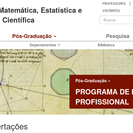
|
PROFESSORES
 Matemática, Estatística e
VISITANTES
Formulá
Científica
de
Buscar
Pós-Graduação
Pesquisa
busca
Departamentos
Biblioteca
Pós-Graduação
»
PROGRAMA DE
PROFISSIONAL
ertações