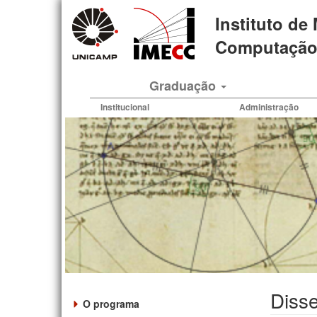
Pular
Instituto de
para
o
Computação 
conteúdo
principal
Graduação
Institucional
Administração
Diss
O programa