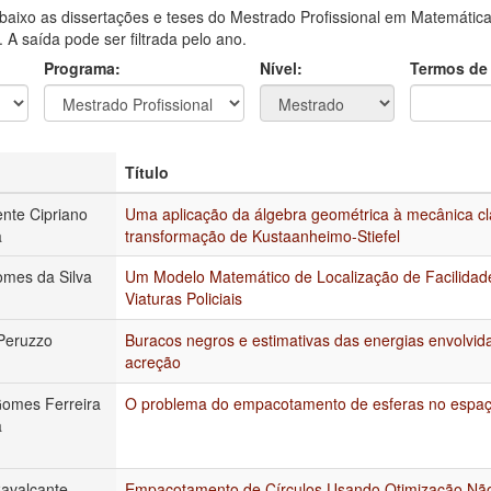
aixo as dissertações e teses do Mestrado Profissional em Matemática
A saída pode ser filtrada pelo ano.
Programa:
Nível:
Termos de
Título
ente Cipriano
Uma aplicação da álgebra geométrica à mecânica cl
a
transformação de Kustaanheimo-Stiefel
mes da Silva
Um Modelo Matemático de Localização de Facilidad
Viaturas Policiais
Peruzzo
Buracos negros e estimativas das energias envolvi
acreção
Gomes Ferreira
O problema do empacotamento de esferas no espaç
a
Cavalcante
Empacotamento de Círculos Usando Otimização Não