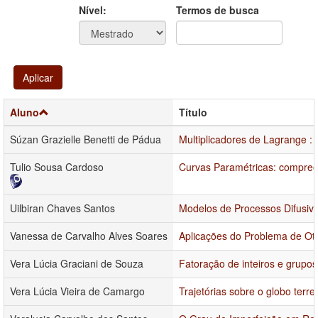
Ano
Ano:
Nível:
Termos de busca
Aplicar
Aluno
Título
Súzan Grazielle Benetti de Pádua
Multiplicadores de Lagrange :
Tulio Sousa Cardoso
Curvas Paramétricas: compree
Uilbiran Chaves Santos
Modelos de Processos Difusiv
Vanessa de Carvalho Alves Soares
Aplicações do Problema de Oti
Vera Lúcia Graciani de Souza
Fatoração de inteiros e grupos
Vera Lúcia Vieira de Camargo
Trajetórias sobre o globo terr