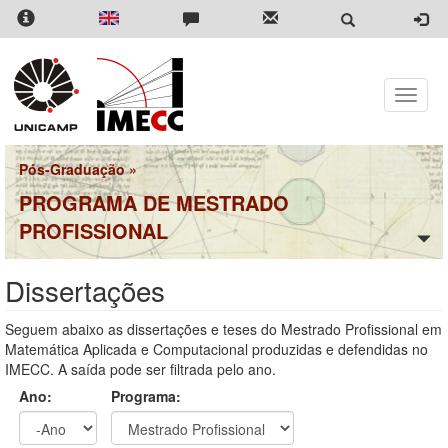
Pular
para
o
conteúdo
principal
Toggle
naviga
Pós-Graduação
»
PROGRAMA DE MESTRADO
PROFISSIONAL
Dissertações
Seguem abaixo as dissertações e teses do Mestrado Profissional em
Matemática Aplicada e Computacional produzidas e defendidas no
IMECC. A saída pode ser filtrada pelo ano.
Ano:
Programa: