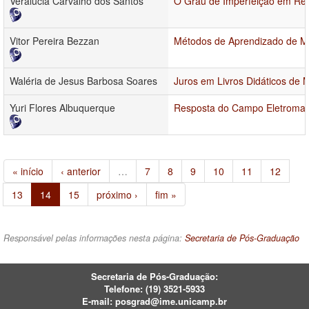
Veralucia Carvalho dos Santos
O Grau de Imperfeição em Ret
Vitor Pereira Bezzan
Métodos de Aprendizado de Má
Waléria de Jesus Barbosa Soares
Juros em Livros Didáticos de
Yuri Flores Albuquerque
Resposta do Campo Eletromag
« início
‹ anterior
…
7
8
9
10
11
12
13
14
15
próximo ›
fim »
Responsável pelas informações nesta página:
Secretaria de Pós-Graduação
Secretaria de Pós-Graduação:
Telefone:
(19) 3521-5933
E-mail:
posgrad@ime.unicamp.br