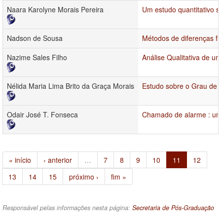
Naara Karolyne Morais Pereira
Um estudo quantitativo 
Nadson de Sousa
Métodos de diferenças fin
Nazime Sales Filho
Análise Qualitativa de
Nélida Maria Lima Brito da Graça Morais
Estudo sobre o Grau de I
Odair José T. Fonseca
Chamado de alarme : uma
« início
‹ anterior
…
7
8
9
10
11
12
13
14
15
próximo ›
fim »
Responsável pelas informações nesta página:
Secretaria de Pós-Graduação