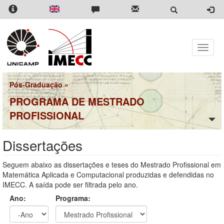
Pular
para
o
conteúdo
principal
Toggle
naviga
Pós-Graduação
»
PROGRAMA DE MESTRADO
PROFISSIONAL
Dissertações
Seguem abaixo as dissertações e teses do Mestrado Profissional em
Matemática Aplicada e Computacional produzidas e defendidas no
IMECC. A saída pode ser filtrada pelo ano.
Ano:
Programa: