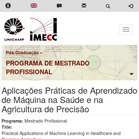
Pular
para
o
conteúdo
principal
Toggle
naviga
Pós-Graduação
»
PROGRAMA DE MESTRADO
PROFISSIONAL
Aplicações Práticas de Aprendizado
de Máquina na Saúde e na
Agricultura de Precisão
Programa:
Mestrado Profissional
Title:
Practical Applications of Machine Learning in Healthcare and