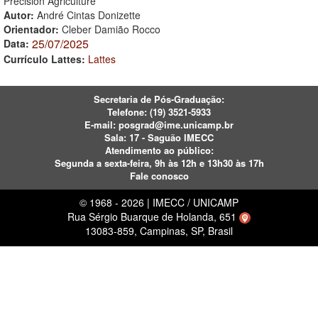
Precision Agriculture
Autor:
André Cintas Donizette
Orientador:
Cleber Damião Rocco
25/07/2025
Data:
Currículo Lattes:
Lattes
Secretaria de Pós-Graduação:
Telefone:
(19) 3521-5933
E-mail:
posgrad@ime.unicamp.br
Sala: 17 - Saguão IMECC
Atendimento ao público:
Segunda a sexta-feira, 9h às 12h e 13h30 às 17h
Fale conosco
© 1968 - 2026 | IMECC / UNICAMP
Rua Sérgio Buarque de Holanda, 651
13083-859, Campinas, SP, Brasil