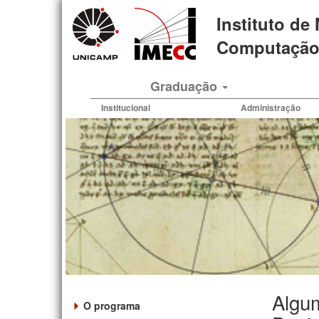
Pular
Instituto de
para
o
Computação 
conteúdo
principal
Graduação
Institucional
Administração
Algum
O programa