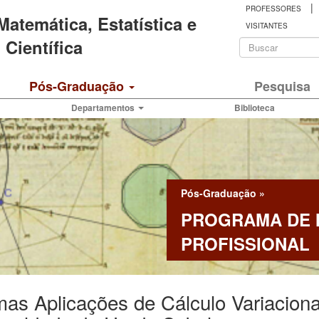
|
PROFESSORES
 Matemática, Estatística e
VISITANTES
Formulá
Científica
de
Buscar
Pós-Graduação
Pesquisa
busca
Departamentos
Biblioteca
Pós-Graduação
»
PROGRAMA DE
PROFISSIONAL
as Aplicações de Cálculo Variaciona