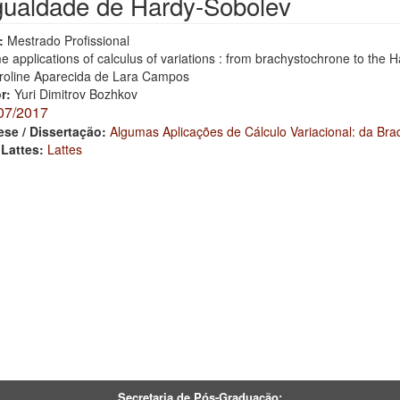
gualdade de Hardy-Sobolev
:
Mestrado Profissional
 applications of calculus of variations : from brachystochrone to the 
roline Aparecida de Lara Campos
or:
Yuri Dimitrov Bozhkov
07/2017
ese / Dissertação:
Algumas Aplicações de Cálculo Variacional: da Br
 Lattes:
Lattes
Secretaria de Pós-Graduação: