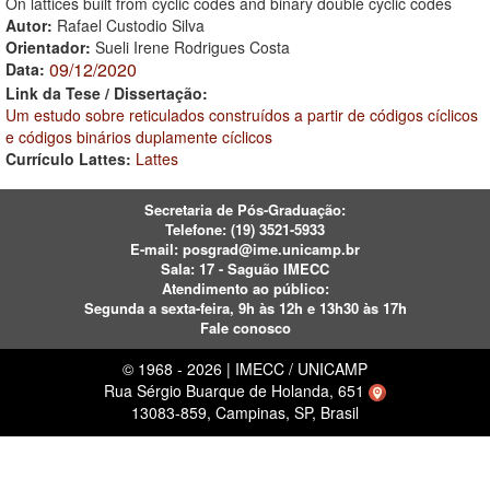
On lattices built from cyclic codes and binary double cyclic codes
Autor:
Rafael Custodio Silva
Orientador:
Sueli Irene Rodrigues Costa
09/12/2020
Data:
Link da Tese / Dissertação:
Um estudo sobre reticulados construídos a partir de códigos cíclicos
e códigos binários duplamente cíclicos
Currículo Lattes:
Lattes
Secretaria de Pós-Graduação:
Telefone:
(19) 3521-5933
E-mail:
posgrad@ime.unicamp.br
Sala: 17 - Saguão IMECC
Atendimento ao público:
Segunda a sexta-feira, 9h às 12h e 13h30 às 17h
Fale conosco
© 1968 - 2026 | IMECC / UNICAMP
Rua Sérgio Buarque de Holanda, 651
13083-859, Campinas, SP, Brasil