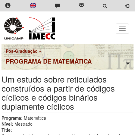
Pular
para
o
conteúdo
principal
Toggle
naviga
Pós-Graduação
»
PROGRAMA DE MATEMÁTICA
Um estudo sobre reticulados
construídos a partir de códigos
cíclicos e códigos binários
duplamente cíclicos
Programa:
Matemática
Nível:
Mestrado
Title: