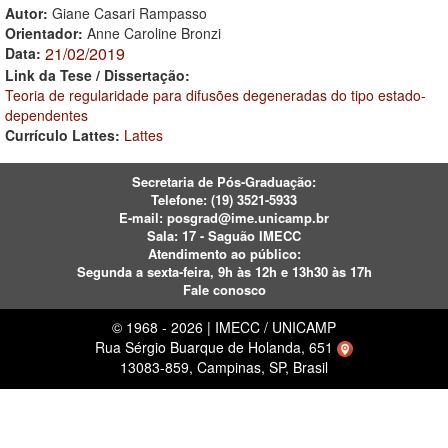
Autor:
Giane Casari Rampasso
Orientador:
Anne Caroline Bronzi
21/02/2019
Data:
Link da Tese / Dissertação:
Teoria de regularidade para difusões degeneradas do tipo estado-
dependentes
Currículo Lattes:
Lattes
Secretaria de Pós-Graduação:
Telefone:
(19) 3521-5933
E-mail:
posgrad@ime.unicamp.br
Sala: 17 - Saguão IMECC
Atendimento ao público:
Segunda a sexta-feira, 9h às 12h e 13h30 às 17h
Fale conosco
© 1968 - 2026 | IMECC / UNICAMP
Rua Sérgio Buarque de Holanda, 651
13083-859, Campinas, SP, Brasil