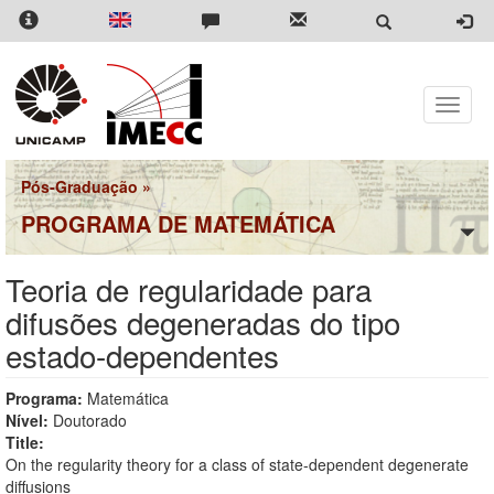
Pular
para
o
conteúdo
principal
Toggle
naviga
Pós-Graduação
»
PROGRAMA DE MATEMÁTICA
Teoria de regularidade para
difusões degeneradas do tipo
estado-dependentes
Programa:
Matemática
Nível:
Doutorado
Title:
On the regularity theory for a class of state-dependent degenerate
diffusions