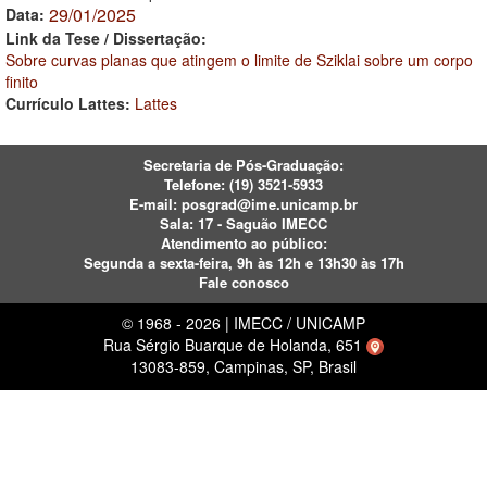
29/01/2025
Data:
Link da Tese / Dissertação:
Sobre curvas planas que atingem o limite de Sziklai sobre um corpo
finito
Currículo Lattes:
Lattes
Secretaria de Pós-Graduação:
Telefone:
(19) 3521-5933
E-mail:
posgrad@ime.unicamp.br
Sala: 17 - Saguão IMECC
Atendimento ao público:
Segunda a sexta-feira, 9h às 12h e 13h30 às 17h
Fale conosco
© 1968 - 2026 | IMECC / UNICAMP
Rua Sérgio Buarque de Holanda, 651
13083-859, Campinas, SP, Brasil