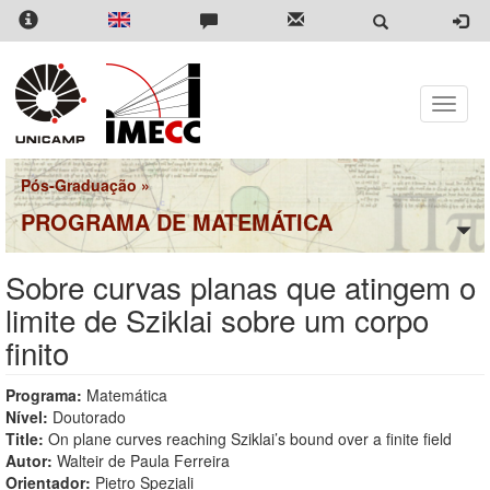
Pular
para
o
conteúdo
principal
Toggle
naviga
Pós-Graduação
»
PROGRAMA DE MATEMÁTICA
Sobre curvas planas que atingem o
limite de Sziklai sobre um corpo
finito
Programa:
Matemática
Nível:
Doutorado
Title:
On plane curves reaching Sziklai’s bound over a finite field
Autor:
Walteir de Paula Ferreira
Orientador:
Pietro Speziali