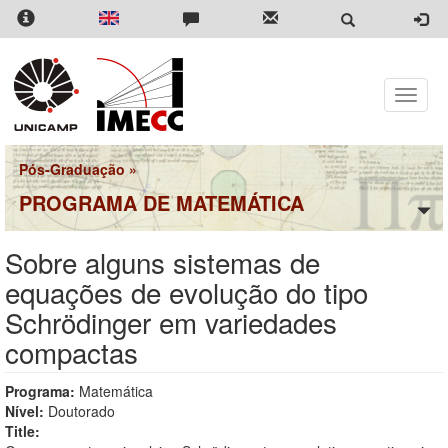
Pular
para
o
conteúdo
principal
Toggle
naviga
Pós-Graduação
»
PROGRAMA DE MATEMÁTICA
Sobre alguns sistemas de
equações de evolução do tipo
Schrödinger em variedades
compactas
Programa:
Matemática
Nível:
Doutorado
Title: