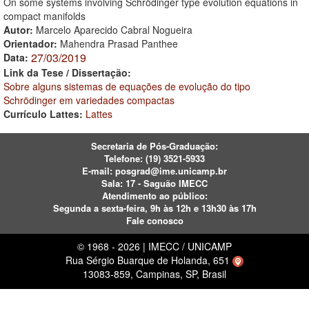
On some systems involving Schrödinger type evolution equations in
compact manifolds
Autor:
Marcelo Aparecido Cabral Nogueira
Orientador:
Mahendra Prasad Panthee
27/03/2019
Data:
Link da Tese / Dissertação:
Sobre alguns sistemas de equações de evolução do tipo
Schrödinger em variedades compactas
Currículo Lattes:
Lattes
Secretaria de Pós-Graduação:
Telefone:
(19) 3521-5933
E-mail:
posgrad@ime.unicamp.br
Sala: 17 - Saguão IMECC
Atendimento ao público:
Segunda a sexta-feira, 9h às 12h e 13h30 às 17h
Fale conosco
© 1968 - 2026 | IMECC / UNICAMP
Rua Sérgio Buarque de Holanda, 651
13083-859, Campinas, SP, Brasil