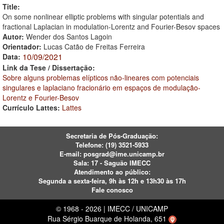
Title:
On some nonlinear elliptic problems with singular potentials and
fractional Laplacian in modulation-Lorentz and Fourier-Besov spaces
Autor:
Wender dos Santos Lagoin
Orientador:
Lucas Catão de Freitas Ferreira
10/09/2021
Data:
Link da Tese / Dissertação:
Sobre alguns problemas elípticos não-lineares com potenciais
singulares e laplaciano fracionário em espaços de modulação-
Lorentz e Fourier-Besov
Currículo Lattes:
Lattes
Secretaria de Pós-Graduação:
Telefone:
(19) 3521-5933
E-mail:
posgrad@ime.unicamp.br
Sala: 17 - Saguão IMECC
Atendimento ao público:
Segunda a sexta-feira, 9h às 12h e 13h30 às 17h
Fale conosco
© 1968 - 2026 | IMECC / UNICAMP
Rua Sérgio Buarque de Holanda, 651