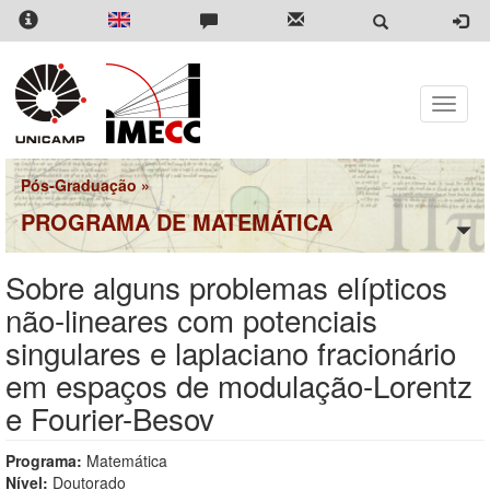
Pular
para
o
conteúdo
principal
Toggle
naviga
Pós-Graduação
»
PROGRAMA DE MATEMÁTICA
Sobre alguns problemas elípticos
não-lineares com potenciais
singulares e laplaciano fracionário
em espaços de modulação-Lorentz
e Fourier-Besov
Programa:
Matemática
Nível:
Doutorado