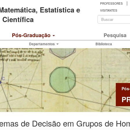
|
PROFESSORES
 Matemática, Estatística e
VISITANTES
Formulá
Científica
de
Buscar
Pós-Graduação
Pesquisa
busca
Departamentos
Biblioteca
Pós
P
lemas de Decisão em Grupos de Ho