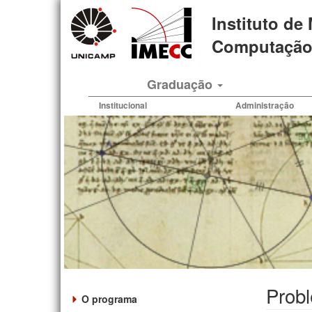
Pular
Instituto de
para
o
Computação 
conteúdo
principal
Graduação
Institucional
Administração
Prob
O programa