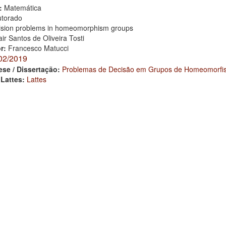
:
Matemática
torado
ision problems in homeomorphism groups
air Santos de Oliveira Tosti
or:
Francesco Matucci
02/2019
ese / Dissertação:
Problemas de Decisão em Grupos de Homeomorfi
 Lattes:
Lattes