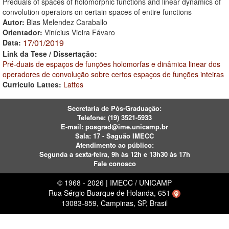
Preduals of spaces of holomorphic functions and linear dynamics of
convolution operators on certain spaces of entire functions
Autor:
Blas Melendez Caraballo
Orientador:
Vinícius Vieira Fávaro
17/01/2019
Data:
Link da Tese / Dissertação:
Pré-duais de espaços de funções holomorfas e dinâmica linear dos
operadores de convolução sobre certos espaços de funções inteiras
Currículo Lattes:
Lattes
Secretaria de Pós-Graduação:
Telefone:
(19) 3521-5933
E-mail:
posgrad@ime.unicamp.br
Sala: 17 - Saguão IMECC
Atendimento ao público:
Segunda a sexta-feira, 9h às 12h e 13h30 às 17h
Fale conosco
© 1968 - 2026 | IMECC / UNICAMP
Rua Sérgio Buarque de Holanda, 651
13083-859, Campinas, SP, Brasil