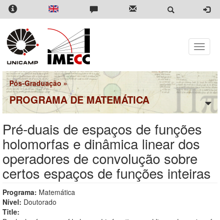
Pular
para
o
conteúdo
principal
Toggle
naviga
Pós-Graduação
»
PROGRAMA DE MATEMÁTICA
Pré-duais de espaços de funções
holomorfas e dinâmica linear dos
operadores de convolução sobre
certos espaços de funções inteiras
Programa:
Matemática
Nível:
Doutorado
Title: