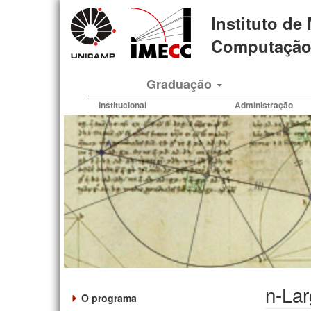
Pular
Instituto de
para
o
Computação 
conteúdo
principal
Graduação
Institucional
Administração
n-Lar
O programa