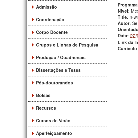
Programa
Admissão
Nível:
Mes
Title:
n-wi
Coordenação
Autor:
Se
Orientad
Corpo Docente
22/
Data:
Link da T
Grupos e Linhas de Pesquisa
Currículo
Produção / Quadrienais
Dissertações e Teses
Pós-doutorandos
Bolsas
Recursos
Cursos de Verão
Aperfeiçoamento