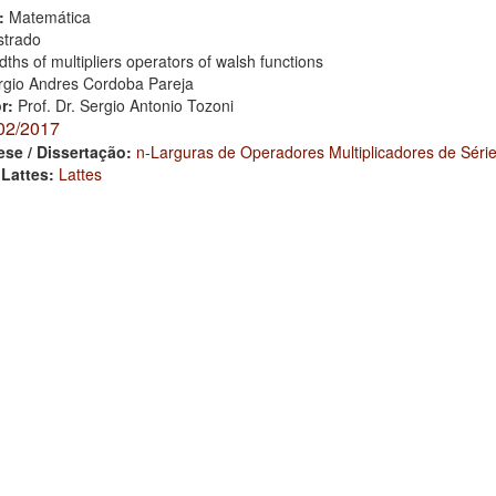
:
Matemática
trado
dths of multipliers operators of walsh functions
rgio Andres Cordoba Pareja
or:
Prof. Dr. Sergio Antonio Tozoni
02/2017
ese / Dissertação:
n-Larguras de Operadores Multiplicadores de Séri
 Lattes:
Lattes