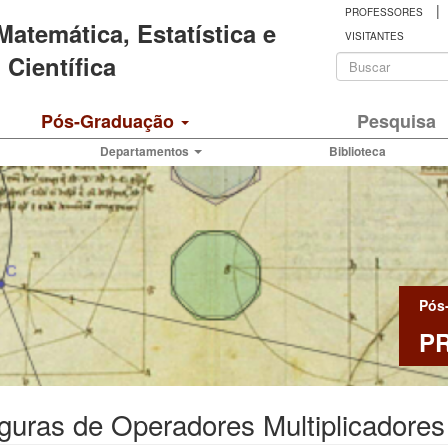
|
PROFESSORES
 Matemática, Estatística e
VISITANTES
Formulá
Científica
de
Buscar
Pós-Graduação
Pesquisa
busca
Departamentos
Biblioteca
Pós
P
guras de Operadores Multiplicadores