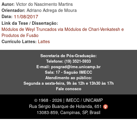
Autor:
Victor do Nascimento Martins
Orientador:
Adriano Adrega de Moura
11/08/2017
Data:
Link da Tese / Dissertação:
Módulos de Weyl Truncados via Módulos de Chari-Venkatesh e
Produtos de Fusão
Currículo Lattes:
Lattes
Secretaria de Pós-Graduação:
Telefone:
(19) 3521-5933
E-mail:
posgrad@ime.unicamp.br
Sala: 17 - Saguão IMECC
Atendimento ao público:
Segunda a sexta-feira, 9h às 12h e 13h30 às 17h
Fale conosco
© 1968 - 2026 | IMECC / UNICAMP
Rua Sérgio Buarque de Holanda, 651
13083-859, Campinas, SP, Brasil