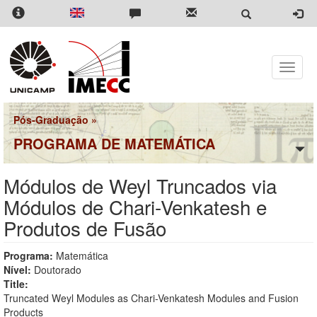
Pular
para
o
conteúdo
principal
Toggle
naviga
Pós-Graduação
»
PROGRAMA DE MATEMÁTICA
Módulos de Weyl Truncados via
Módulos de Chari-Venkatesh e
Produtos de Fusão
Programa:
Matemática
Nível:
Doutorado
Title:
Truncated Weyl Modules as Chari-Venkatesh Modules and Fusion
Products