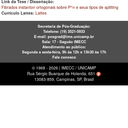
Link da Tese / Dissertação:
Fibrados instanton ortogonais sobre P^n e seus tipos de splitting
Currículo Lattes:
Lattes
Secretaria de Pós-Graduação:
Telefone:
(19) 3521-5933
E-mail:
posgrad@ime.unicamp.br
Sala: 17 - Saguão IMECC
Atendimento ao público:
Segunda a sexta-feira, 9h às 12h e 13h30 às 17h
Fale conosco
© 1968 - 2026 | IMECC / UNICAMP
Rua Sérgio Buarque de Holanda, 651
13083-859, Campinas, SP, Brasil