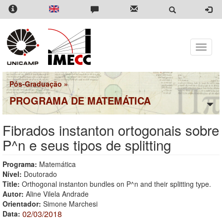
Pular
para
o
conteúdo
principal
Toggle
naviga
Pós-Graduação
»
PROGRAMA DE MATEMÁTICA
Fibrados instanton ortogonais sobre
P^n e seus tipos de splitting
Programa:
Matemática
Nível:
Doutorado
Title:
Orthogonal instanton bundles on P^n and their splitting type.
Autor:
Aline Vilela Andrade
Orientador:
Simone Marchesi
02/03/2018
Data: