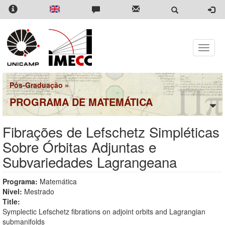
Pular
para
o
conteúdo
principal
Toggle
naviga
Pós-Graduação
»
PROGRAMA DE MATEMÁTICA
Fibrações de Lefschetz Simpléticas
Sobre Órbitas Adjuntas e
Subvariedades Lagrangeana
Programa:
Matemática
Nível:
Mestrado
Title:
Symplectic Lefschetz fibrations on adjoint orbits and Lagrangian
submanifolds