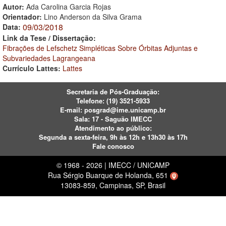
Autor:
Ada Carolina Garcia Rojas
Orientador:
Lino Anderson da Silva Grama
09/03/2018
Data:
Link da Tese / Dissertação:
Fibrações de Lefschetz Simpléticas Sobre Órbitas Adjuntas e
Subvariedades Lagrangeana
Currículo Lattes:
Lattes
Secretaria de Pós-Graduação:
Telefone:
(19) 3521-5933
E-mail:
posgrad@ime.unicamp.br
Sala: 17 - Saguão IMECC
Atendimento ao público:
Segunda a sexta-feira, 9h às 12h e 13h30 às 17h
Fale conosco
© 1968 - 2026 | IMECC / UNICAMP
Rua Sérgio Buarque de Holanda, 651
13083-859, Campinas, SP, Brasil