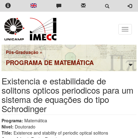
Pular
para
o
conteúdo
principal
Toggle
naviga
Pós-Graduação
»
PROGRAMA DE MATEMÁTICA
Existencia e estabilidade de
solitons opticos periodicos para um
sistema de equações do tipo
Schrodinger
Programa:
Matemática
Nível:
Doutorado
Title:
Existence and stability of periodic optical solitons