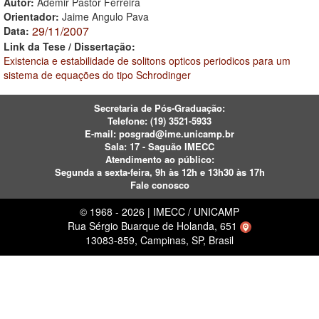
Autor:
Ademir Pastor Ferreira
Orientador:
Jaime Angulo Pava
29/11/2007
Data:
Link da Tese / Dissertação:
Existencia e estabilidade de solitons opticos periodicos para um
sistema de equações do tipo Schrodinger
Secretaria de Pós-Graduação:
Telefone:
(19) 3521-5933
E-mail:
posgrad@ime.unicamp.br
Sala: 17 - Saguão IMECC
Atendimento ao público:
Segunda a sexta-feira, 9h às 12h e 13h30 às 17h
Fale conosco
© 1968 - 2026 | IMECC / UNICAMP
Rua Sérgio Buarque de Holanda, 651
13083-859, Campinas, SP, Brasil