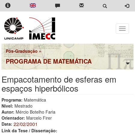
Pular
para
o
conteúdo
principal
Toggle
naviga
Pós-Graduação
»
PROGRAMA DE MATEMÁTICA
Empacotamento de esferas em
espaços hiperbólicos
Programa:
Matemática
Nível:
Mestrado
Autor:
Mércio Botelho Faria
Orientador:
Marcelo Firer
22/02/2001
Data:
Link da Tese / Dissertação: