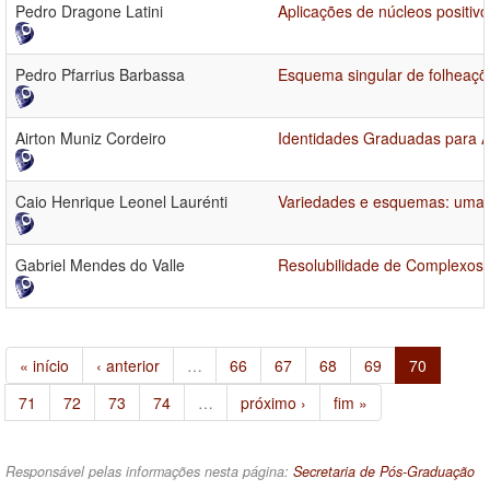
Pedro Dragone Latini
Aplicações de núcleos positivo
Pedro Pfarrius Barbassa
Esquema singular de folheaçõ
Airton Muniz Cordeiro
Identidades Graduadas para Á
Caio Henrique Leonel Laurénti
Variedades e esquemas: uma pe
Gabriel Mendes do Valle
Resolubilidade de Complexos 
« início
‹ anterior
…
66
67
68
69
70
71
72
73
74
…
próximo ›
fim »
Responsável pelas informações nesta página:
Secretaria de Pós-Graduação