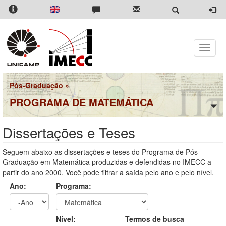
Pular
para
o
conteúdo
principal
Toggle
naviga
Pós-Graduação
»
PROGRAMA DE MATEMÁTICA
Dissertações e Teses
Seguem abaixo as dissertações e teses do Programa de Pós-
Graduação em Matemática produzidas e defendidas no IMECC a
partir do ano 2000. Você pode filtrar a saída pelo ano e pelo nível.
Ano:
Programa:
Ano
Ano:
Nível:
Termos de busca