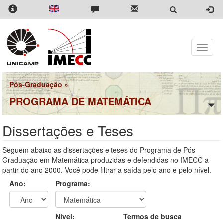
Pular
para
o
conteúdo
principal
Toggle
naviga
Pós-Graduação
»
PROGRAMA DE MATEMÁTICA
Dissertações e Teses
Seguem abaixo as dissertações e teses do Programa de Pós-
Graduação em Matemática produzidas e defendidas no IMECC a
partir do ano 2000. Você pode filtrar a saída pelo ano e pelo nível.
Ano:
Programa:
Ano
Ano:
Nível:
Termos de busca