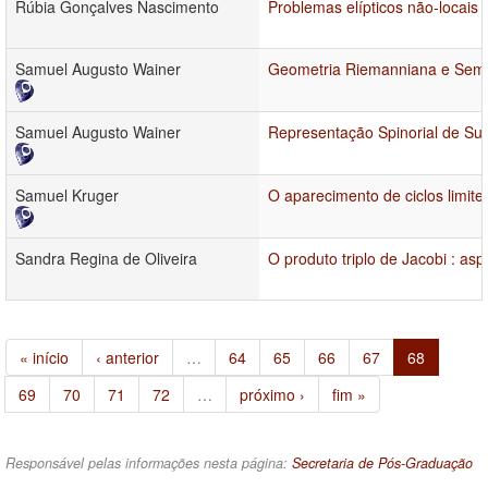
Rúbia Gonçalves Nascimento
Problemas elípticos não-locais d
Samuel Augusto Wainer
Geometria Riemanniana e Semi-
Samuel Augusto Wainer
Representação Spinorial de S
Samuel Kruger
O aparecimento de ciclos limite
Sandra Regina de Oliveira
O produto triplo de Jacobi : asp
« início
‹ anterior
…
64
65
66
67
68
69
70
71
72
…
próximo ›
fim »
Responsável pelas informações nesta página:
Secretaria de Pós-Graduação