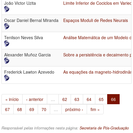
João Victor Uzita
Limite Inferior de Cociclos em Varie
Oscar Daniel Bernal Miranda
Espaços Moduli de Redes Neurais
Tenilson Neves Silva
Análise Matemática de um Modelo de
Alexander Muñoz Garcia
Sobre a persistência e decaimento p
Frederick Lawton Azevedo
As equações da magneto-hidrodinâm
« início
‹ anterior
…
62
63
64
65
66
67
68
69
70
…
próximo ›
fim »
Responsável pelas informações nesta página:
Secretaria de Pós-Graduação