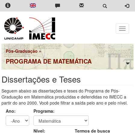
Pular
para
o
conteúdo
principal
Toggle
naviga
Pós-Graduação
»
PROGRAMA DE MATEMÁTICA
Dissertações e Teses
Seguem abaixo as dissertações e teses do Programa de Pós-
Graduação em Matemática produzidas e defendidas no IMECC a
partir do ano 2000. Você pode filtrar a saída pelo ano e pelo nível.
Ano:
Programa:
Ano
Ano:
Nível:
Termos de busca