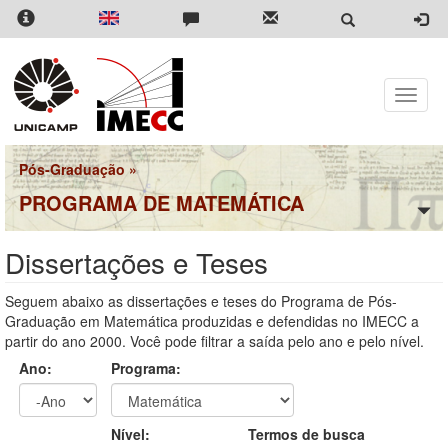
Pular
para
o
conteúdo
principal
Toggle
naviga
Pós-Graduação
»
PROGRAMA DE MATEMÁTICA
Dissertações e Teses
Seguem abaixo as dissertações e teses do Programa de Pós-
Graduação em Matemática produzidas e defendidas no IMECC a
partir do ano 2000. Você pode filtrar a saída pelo ano e pelo nível.
Ano:
Programa:
Ano
Ano:
Nível:
Termos de busca