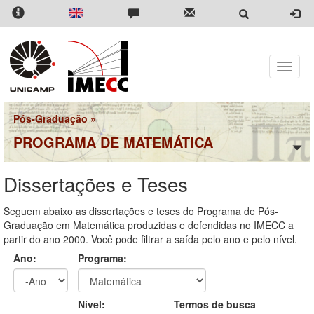
Pular
para
o
conteúdo
principal
Toggle
naviga
Pós-Graduação
»
PROGRAMA DE MATEMÁTICA
Dissertações e Teses
Seguem abaixo as dissertações e teses do Programa de Pós-
Graduação em Matemática produzidas e defendidas no IMECC a
partir do ano 2000. Você pode filtrar a saída pelo ano e pelo nível.
Ano:
Programa:
Ano
Ano:
Nível:
Termos de busca