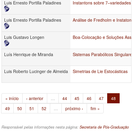
Luis Ernesto Portilla Paladines
Instantons sobre 7–variedades
Luis Ernesto Portilla Paladines
Análise de Fredholm e Instato
Luis Gustavo Longen
Boa-Colocação e Soluções Assi
Luís Henrique de Miranda
Sistemas Parabólicos Singulares
Luis Roberto Lucinger de Almeida
Simetrias de Lie Estocásticas
« início
‹ anterior
…
44
45
46
47
48
49
50
51
52
…
próximo ›
fim »
Responsável pelas informações nesta página:
Secretaria de Pós-Graduação