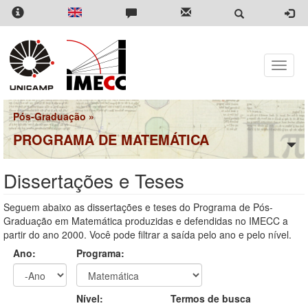
Pular
para
o
conteúdo
principal
Toggle
naviga
Pós-Graduação
»
PROGRAMA DE MATEMÁTICA
Dissertações e Teses
Seguem abaixo as dissertações e teses do Programa de Pós-
Graduação em Matemática produzidas e defendidas no IMECC a
partir do ano 2000. Você pode filtrar a saída pelo ano e pelo nível.
Ano:
Programa:
Ano
Ano:
Nível:
Termos de busca