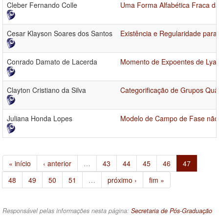
Cleber Fernando Colle
Uma Forma Alfabética Fraca da
Cesar Klayson Soares dos Santos
Existência e Regularidade para
Conrado Damato de Lacerda
Momento de Expoentes de Lyap
Clayton Cristiano da Silva
Categorificação de Grupos Quâ
Juliana Honda Lopes
Modelo de Campo de Fase não I
« início
‹ anterior
…
43
44
45
46
47
48
49
50
51
…
próximo ›
fim »
Responsável pelas informações nesta página:
Secretaria de Pós-Graduação