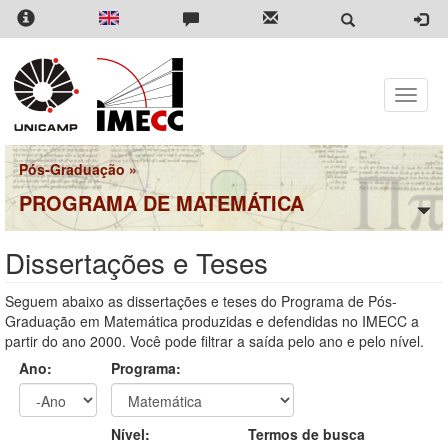
Pular
para
o
conteúdo
principal
Toggle
naviga
Pós-Graduação
»
PROGRAMA DE MATEMÁTICA
Dissertações e Teses
Seguem abaixo as dissertações e teses do Programa de Pós-
Graduação em Matemática produzidas e defendidas no IMECC a
partir do ano 2000. Você pode filtrar a saída pelo ano e pelo nível.
Ano:
Programa:
Ano
Ano:
Nível:
Termos de busca