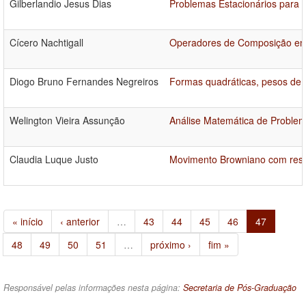
Gilberlandio Jesus Dias
Problemas Estacionários para 
Cícero Nachtigall
Operadores de Composição ent
Diogo Bruno Fernandes Negreiros
Formas quadráticas, pesos de 
Welington Vieira Assunção
Análise Matemática de Problem
Claudia Luque Justo
Movimento Browniano com respe
« início
‹ anterior
…
43
44
45
46
47
48
49
50
51
…
próximo ›
fim »
Responsável pelas informações nesta página:
Secretaria de Pós-Graduação