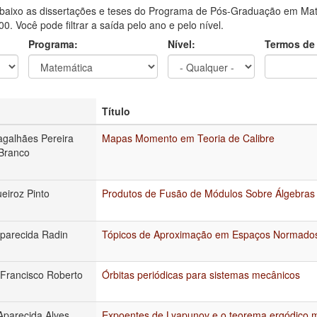
aixo as dissertações e teses do Programa de Pós-Graduação em Mate
0. Você pode filtrar a saída pelo ano e pelo nível.
Programa:
Nível:
Termos de
Título
galhães Pereira
Mapas Momento em Teoria de Calibre
 Branco
eiroz Pinto
Produtos de Fusão de Módulos Sobre Álgebras
Aparecida Radin
Tópicos de Aproximação em Espaços Normado
 Francisco Roberto
Órbitas periódicas para sistemas mecânicos
Aparecida Alves
Expoentes de Lyapunov e o teorema ergódico mu