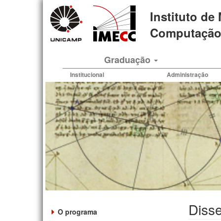
Pular
Instituto de
para
o
Computação 
conteúdo
principal
Graduação
Institucional
Administração
Disse
O programa