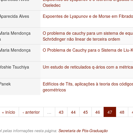
Oseledec
Aparecida Alves
Expoentes de Lyapunov e de Morse em Fibrado
 Maria Mendonça
O problema de cauchy para um sistema de equ
a
Schrödinger não linear de terceira ordem
 Maria Mendonça
O Problema de Cauchy para o Sistema de Liu-
Yoshie Tsuchiya
Um estudo de reticulados q-ários com a métric
Panek
Edifícios de Tits, aplicações à teoria dos códig
geométricos
« início
‹ anterior
…
43
44
45
46
47
48
l pelas informações nesta página:
Secretaria de Pós-Graduação