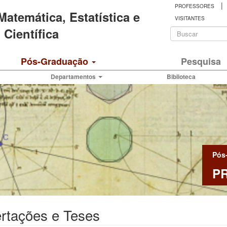
|
PROFESSORES
 Matemática, Estatística e
VISITANTES
Formulá
Científica
de
Buscar
Pós-Graduação
Pesquisa
busca
Departamentos
Biblioteca
Pós
P
rtações e Teses