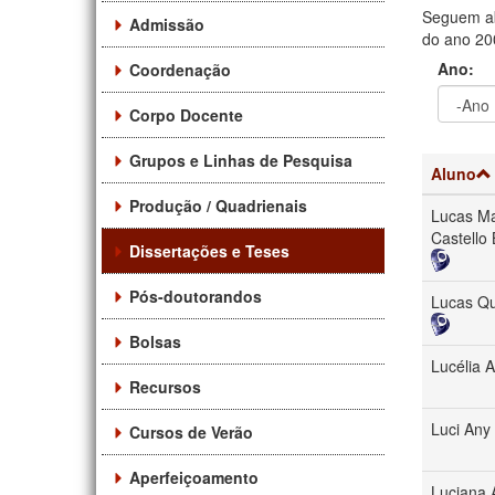
Seguem ab
Admissão
do ano 200
Ano:
Coordenação
Corpo Docente
Ano
Ano:
Grupos e Linhas de Pesquisa
Aluno
Produção / Quadrienais
Lucas Ma
Castello
Dissertações e Teses
Pós-doutorandos
Lucas Qu
Bolsas
Lucélia 
Recursos
Luci Any
Cursos de Verão
Aperfeiçoamento
Luciana 