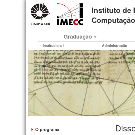
Pular
Instituto de
para
o
Computação 
conteúdo
principal
Graduação
Institucional
Administração
Disse
O programa