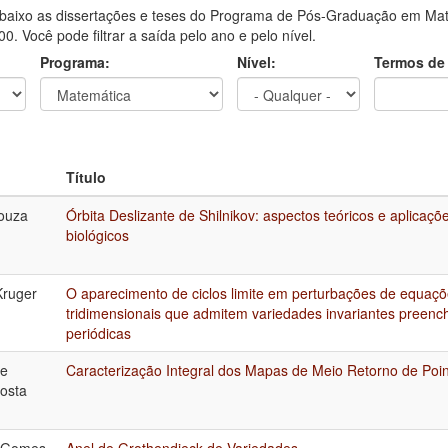
aixo as dissertações e teses do Programa de Pós-Graduação em Mate
0. Você pode filtrar a saída pelo ano e pelo nível.
Programa:
Nível:
Termos de
Título
Souza
Órbita Deslizante de Shilnikov: aspectos teóricos e aplicaç
biológicos
Kruger
O aparecimento de ciclos limite em perturbações de equaçõe
tridimensionais que admitem variedades invariantes preench
periódicas
me
Caracterização Integral dos Mapas de Meio Retorno de Poi
Costa
a Gomes
Anel de Grothendieck de Variedades