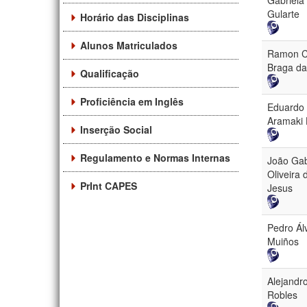
Gularte
Horário das Disciplinas
Alunos Matriculados
Ramon 
Braga da
Qualificação
Proficiência em Inglês
Eduardo 
Aramaki 
Inserção Social
Regulamento e Normas Internas
João Gab
Oliveira 
PrInt CAPES
Jesus
Pedro Ál
Muiños
Alejandr
Robles