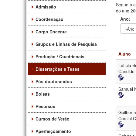
Seguem ab
Admissão
do ano 200
Ano:
Coordenação
Corpo Docente
Ano
Ano:
Grupos e Linhas de Pesquisa
Aluno
Produção / Quadrienais
Letícia 
Dissertações e Teses
Cândido
Pós-doutorandos
Samuel 
Bolsas
Recursos
Guilher
Corsini 
Cursos de Verão
Aperfeiçoamento
Gabriel