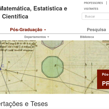
|
PROFESSORES
 Matemática, Estatística e
VISITANTES
Formulá
Científica
de
Buscar
Pós-Graduação
Pesquisa
busca
Departamentos
Biblioteca
Pós
P
rtações e Teses