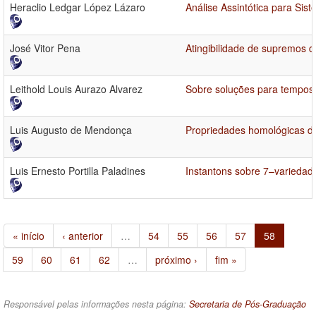
Heraclio Ledgar López Lázaro
Análise Assintótica para Si
José Vitor Pena
Atingibilidade de supremos d
Leithold Louis Aurazo Alvarez
Sobre soluções para tempos
Luis Augusto de Mendonça
Propriedades homológicas de
Luis Ernesto Portilla Paladines
Instantons sobre 7–variedad
« início
‹ anterior
…
54
55
56
57
58
59
60
61
62
…
próximo ›
fim »
Responsável pelas informações nesta página:
Secretaria de Pós-Graduação