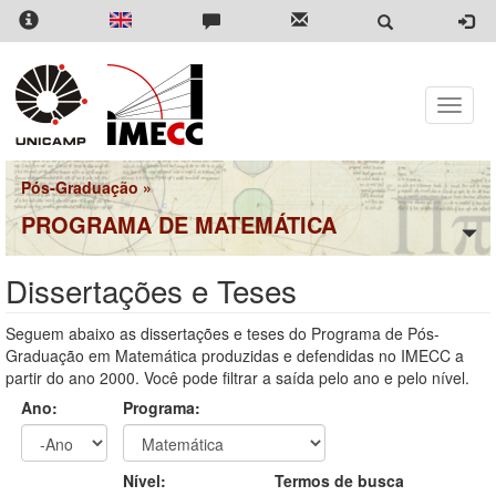
Pular
para
o
conteúdo
principal
Toggle
naviga
Pós-Graduação
»
PROGRAMA DE MATEMÁTICA
Dissertações e Teses
Seguem abaixo as dissertações e teses do Programa de Pós-
Graduação em Matemática produzidas e defendidas no IMECC a
partir do ano 2000. Você pode filtrar a saída pelo ano e pelo nível.
Ano:
Programa:
Ano
Ano:
Nível:
Termos de busca