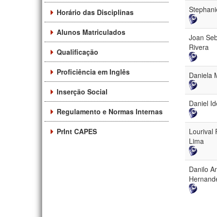
Stephani
Horário das Disciplinas
Alunos Matriculados
Joan Seb
Rivera
Qualificação
Proficiência em Inglês
Daniela 
Inserção Social
Daniel Id
Regulamento e Normas Internas
PrInt CAPES
Lourival
Lima
Danilo A
Hernand