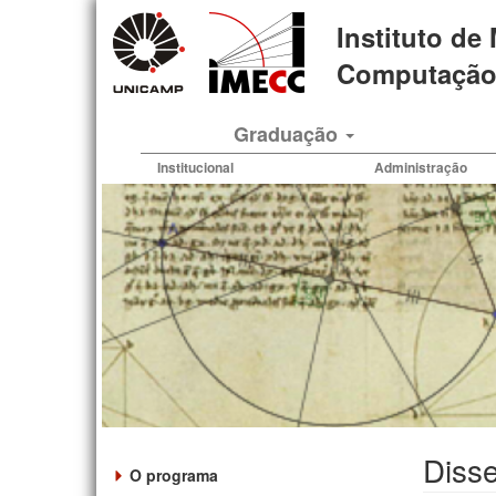
Pular
Instituto de
para
o
Computação 
conteúdo
principal
Graduação
Institucional
Administração
Disse
O programa