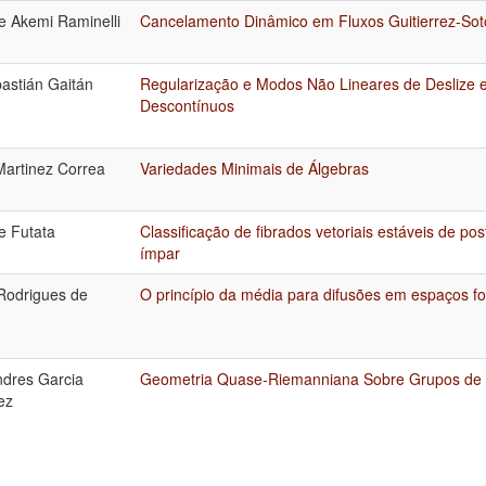
e Akemi Raminelli
Cancelamento Dinâmico em Fluxos Guitierrez-So
astián Gaitán
Regularização e Modos Não Lineares de Deslize 
Descontínuos
Martinez Correa
Variedades Minimais de Álgebras
e Futata
Classificação de fibrados vetoriais estáveis de p
ímpar
 Rodrigues de
O princípio da média para difusões em espaços f
ndres Garcia
Geometria Quase-Riemanniana Sobre Grupos de 
ez