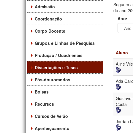
Seguem ab
Admissão
do ano 200
Ano:
Coordenação
Corpo Docente
Ano
Ano:
Grupos e Linhas de Pesquisa
Aluno
Produção / Quadrienais
Aline Vil
Dissertações e Teses
Pós-doutorandos
Ada Caro
Bolsas
Gustavo 
Recursos
Costa
Cursos de Verão
Jordan L
Aperfeiçoamento