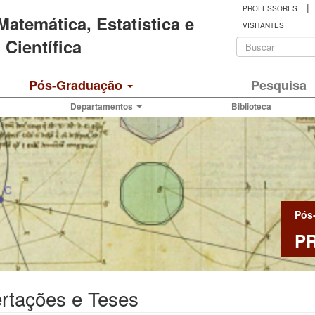
|
PROFESSORES
 Matemática, Estatística e
VISITANTES
Formulá
Científica
de
Buscar
Pós-Graduação
Pesquisa
busca
Departamentos
Biblioteca
Pós
P
rtações e Teses