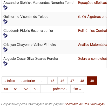
Alexandre Stehlick Marcondes Noronha Tomei
Equações elípticas 
Guilherme Vicentin de Toledo
(I, Ω)-Álgebras e 
Claudemir Fidelis Bezerra Junior
Polinômios Centrai
Cristyan Chayenne Valino Pinheiro
Análise Matemática
Augusto Cesar Silva Soares Pereira
Sobre a completud
« início
‹ anterior
…
45
46
47
48
49
50
51
52
53
…
próximo ›
fim »
Responsável pelas informações nesta página:
Secretaria de Pós-Graduação