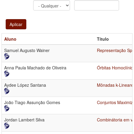
Aplicar
Aluno
Título
Samuel Augusto Wainer
Representação Spi
Anna Paula Machado de Oliveira
Órbitas Homoclínic
Aydee López Santana
Mônadas k-Lineares
João Tiago Assunção Gomes
Conjuntos Maximiza
Jordan Lambert Silva
Combinátoria em v