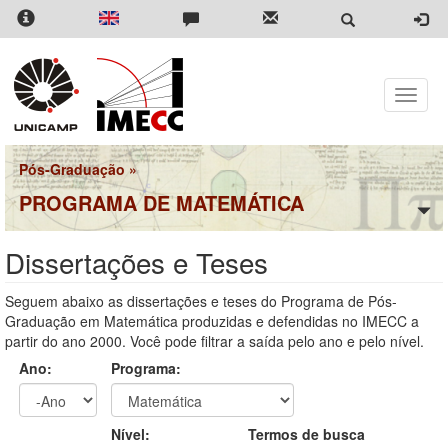
Pular
para
o
conteúdo
principal
Toggle
naviga
Pós-Graduação
»
PROGRAMA DE MATEMÁTICA
Dissertações e Teses
Seguem abaixo as dissertações e teses do Programa de Pós-
Graduação em Matemática produzidas e defendidas no IMECC a
partir do ano 2000. Você pode filtrar a saída pelo ano e pelo nível.
Ano:
Programa:
Ano
Ano:
Nível:
Termos de busca