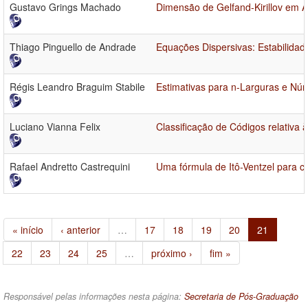
Gustavo Grings Machado
Dimensão de Gelfand-Kirillov em Á
Thiago Pinguello de Andrade
Equações Dispersivas: Estabilidad
Régis Leandro Braguim Stabile
Estimativas para n-Larguras e Nú
Luciano Vianna Felix
Classificação de Códigos relativa
Rafael Andretto Castrequini
Uma fórmula de Itô-Ventzel para 
« início
‹ anterior
…
17
18
19
20
21
22
23
24
25
…
próximo ›
fim »
Responsável pelas informações nesta página:
Secretaria de Pós-Graduação