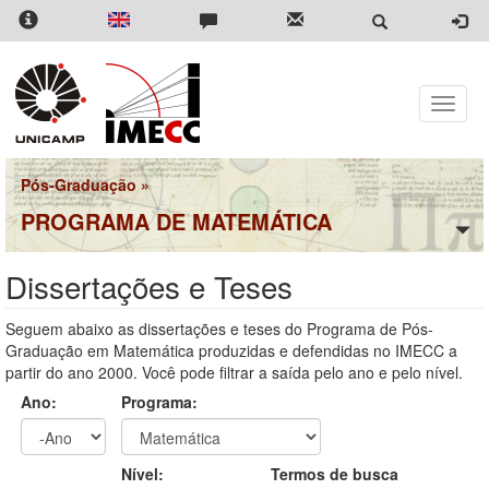
Pular
para
o
conteúdo
principal
Toggle
naviga
Pós-Graduação
»
PROGRAMA DE MATEMÁTICA
Dissertações e Teses
Seguem abaixo as dissertações e teses do Programa de Pós-
Graduação em Matemática produzidas e defendidas no IMECC a
partir do ano 2000. Você pode filtrar a saída pelo ano e pelo nível.
Ano:
Programa:
Ano
Ano:
Nível:
Termos de busca