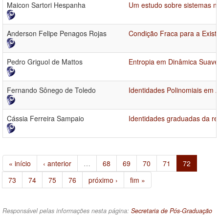
Maicon Sartori Hespanha
Um estudo sobre sistemas nã
Anderson Felipe Penagos Rojas
Condição Fraca para a Exist
Pedro Griguol de Mattos
Entropia em Dinâmica Suave 
Fernando Sônego de Toledo
Identidades Polinomiais em 
Cássia Ferreira Sampaio
Identidades graduadas da re
« início
‹ anterior
…
68
69
70
71
72
73
74
75
76
próximo ›
fim »
Responsável pelas informações nesta página:
Secretaria de Pós-Graduação