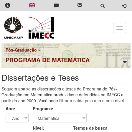
Pular
para
o
conteúdo
principal
Toggle
naviga
Pós-Graduação
»
PROGRAMA DE MATEMÁTICA
Dissertações e Teses
Seguem abaixo as dissertações e teses do Programa de Pós-
Graduação em Matemática produzidas e defendidas no IMECC a
partir do ano 2000. Você pode filtrar a saída pelo ano e pelo nível.
Ano:
Programa:
Ano
Ano:
Nível:
Termos de busca