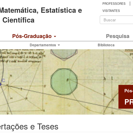
|
PROFESSORES
 Matemática, Estatística e
VISITANTES
Formulá
Científica
de
Buscar
Pós-Graduação
Pesquisa
busca
Departamentos
Biblioteca
Pós
P
rtações e Teses