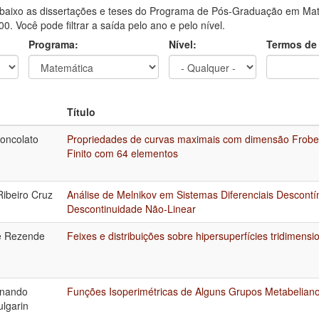
aixo as dissertações e teses do Programa de Pós-Graduação em Mate
0. Você pode filtrar a saída pelo ano e pelo nível.
Programa:
Nível:
Termos de
Título
Concolato
Propriedades de curvas maximais com dimensão Frobe
Finito com 64 elementos
ibeiro Cruz
Análise de Melnikov em Sistemas Diferenciais Descont
Descontinuidade Não-Linear
e Rezende
Feixes e distribuições sobre hipersuperfícies tridimensi
rnando
Funções Isoperimétricas de Alguns Grupos Metabelian
ulgarin