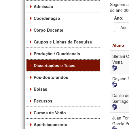
Seguem ab
Admissão
do ano 200
Ano:
Coordenação
Corpo Docente
Ano
Ano:
Grupos e Linhas de Pesquisa
Aluno
Produção / Quadrienais
Stéfani 
Vieira
Dissertações e Teses
Pós-doutorandos
Dayane R
Bolsas
Danilo d
Recursos
Santiago
Cursos de Verão
Juan Fe
Garcia P
Aperfeiçoamento