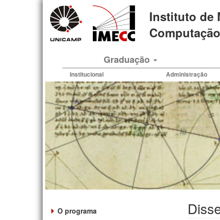
Pular
Instituto de
para
o
Computação 
conteúdo
principal
Graduação
Institucional
Administração
Disse
O programa