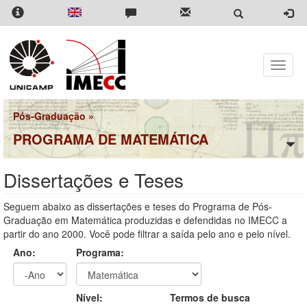
Pular
para
o
conteúdo
principal
Toggle
naviga
Pós-Graduação
»
PROGRAMA DE MATEMÁTICA
Dissertações e Teses
Seguem abaixo as dissertações e teses do Programa de Pós-
Graduação em Matemática produzidas e defendidas no IMECC a
partir do ano 2000. Você pode filtrar a saída pelo ano e pelo nível.
Ano:
Programa:
Ano
Ano:
Nível:
Termos de busca