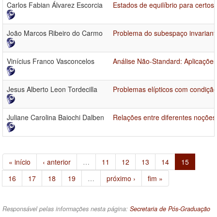
Carlos Fabian Álvarez Escorcia
Estados de equilíbrio para certos
João Marcos Ribeiro do Carmo
Problema do subespaço invariant
Vinícius Franco Vasconcelos
Análise Não-Standard: Aplicações
Jesus Alberto Leon Tordecilla
Problemas elípticos com condição 
Juliane Carolina Baiochi Dalben
Relações entre diferentes noçõe
« início
‹ anterior
…
11
12
13
14
15
16
17
18
19
…
próximo ›
fim »
Responsável pelas informações nesta página:
Secretaria de Pós-Graduação