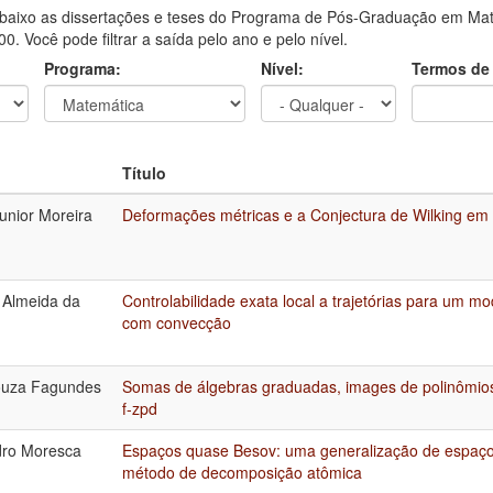
aixo as dissertações e teses do Programa de Pós-Graduação em Mate
0. Você pode filtrar a saída pelo ano e pelo nível.
Programa:
Nível:
Termos de
Título
unior Moreira
Deformações métricas e a Conjectura de Wilking em
 Almeida da
Controlabilidade exata local a trajetórias para um mo
com convecção
ouza Fagundes
Somas de álgebras graduadas, images de polinômio
f-zpd
dro Moresca
Espaços quase Besov: uma generalização de espaço
método de decomposição atômica