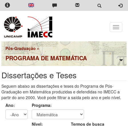
Pular
para
o
conteúdo
principal
Toggle
naviga
Pós-Graduação
»
PROGRAMA DE MATEMÁTICA
Dissertações e Teses
Seguem abaixo as dissertações e teses do Programa de Pós-
Graduação em Matemática produzidas e defendidas no IMECC a
partir do ano 2000. Você pode filtrar a saída pelo ano e pelo nível.
Ano:
Programa:
Ano
Ano:
Nível:
Termos de busca