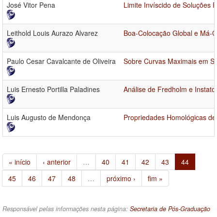
José Vitor Pena
Limite Invíscido de Soluções
Leithold Louis Aurazo Alvarez
Boa-Colocação Global e Má-Co
Paulo Cesar Cavalcante de Oliveira
Sobre Curvas Maximais em Su
Luis Ernesto Portilla Paladines
Análise de Fredholm e Insta
Luis Augusto de Mendonça
Propriedades Homológicas de
« início
‹ anterior
…
40
41
42
43
44
45
46
47
48
…
próximo ›
fim »
Responsável pelas informações nesta página:
Secretaria de Pós-Graduação