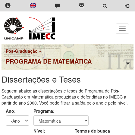
Pular
para
o
conteúdo
principal
Toggle
naviga
Pós-Graduação
»
PROGRAMA DE MATEMÁTICA
Dissertações e Teses
Seguem abaixo as dissertações e teses do Programa de Pós-
Graduação em Matemática produzidas e defendidas no IMECC a
partir do ano 2000. Você pode filtrar a saída pelo ano e pelo nível.
Ano:
Programa:
Ano
Ano:
Nível:
Termos de busca