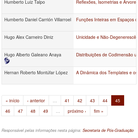
Humberto Luiz Talpo
Reflexões, Isometrias e Árvore
Humberto Daniel Carrión Villarroel
Funções Inteiras em Espaços 
Hugo Alex Carneiro Diniz
Unicidade e Não-Degenerescên
Hugo Alberto Galeano Anaya
Distribuições de Codimensão um
Hernan Roberto Montúfar López
A Dinâmica dos Templates e os 
« início
‹ anterior
…
41
42
43
44
45
46
47
48
49
…
próximo ›
fim »
Responsável pelas informações nesta página:
Secretaria de Pós-Graduação