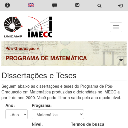
Pular
para
o
conteúdo
principal
Toggle
naviga
Pós-Graduação
»
PROGRAMA DE MATEMÁTICA
Dissertações e Teses
Seguem abaixo as dissertações e teses do Programa de Pós-
Graduação em Matemática produzidas e defendidas no IMECC a
partir do ano 2000. Você pode filtrar a saída pelo ano e pelo nível.
Ano:
Programa:
Ano
Ano:
Nível:
Termos de busca