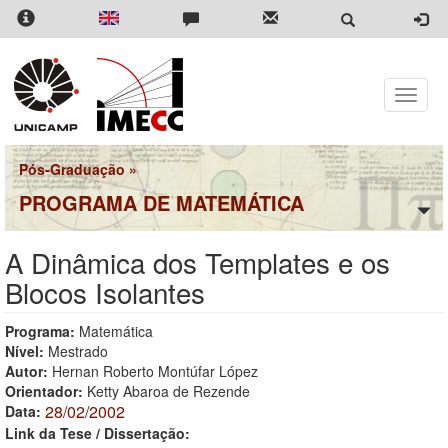
Pular
para
o
conteúdo
principal
Toggle
naviga
Pós-Graduação
»
PROGRAMA DE MATEMÁTICA
A Dinâmica dos Templates e os
Blocos Isolantes
Programa:
Matemática
Nível:
Mestrado
Autor:
Hernan Roberto Montúfar López
Orientador:
Ketty Abaroa de Rezende
28/02/2002
Data:
Link da Tese / Dissertação: